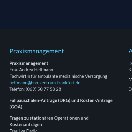
Praxismanagement
Ä
Praxismanagement
D
Frau Andrea Helfmann
K
Fachwirtin für ambulante medizinische Versorgung
M
helfmann@hno-zentrum-frankfurt.de
Telefon: (069) 50 77 58 28
D
Fallpauschalen-Anträge (DRG) und Kosten-Anträge
(GOÄ)
Fragen zu stationären Operationen und
Kostenanträgen
Frau Iva Dadic