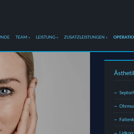
UNDE
TEAM
LEISTUNG
ZUSATZLEISTUNGEN
OPERATI
Ästheti
Septorh
Ohrmus
Falten
Lidkor