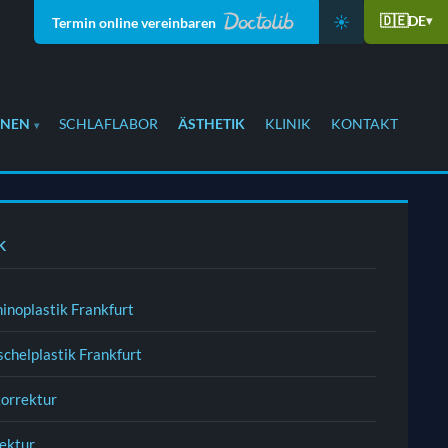
☀️
🇩🇪
DE
▾
Termin online vereinbaren
ONEN
SCHLAFLABOR
ÄSTHETIK
KLINIK
KONTAKT
k
inoplastik Frankfurt
chelplastik Frankfurt
korrektur
rektur