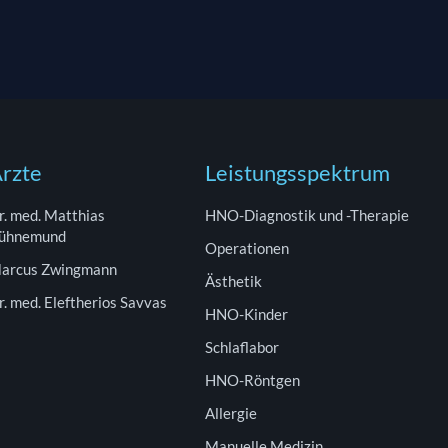
rzte
Leistungsspektrum
r. med. Matthias
HNO-Diagnostik und -Therapie
ühnemund
Operationen
arcus Zwingmann
Ästhetik
r. med. Eleftherios Savvas
HNO-Kinder
Schlaflabor
HNO-Röntgen
Allergie
Manuelle Medizin