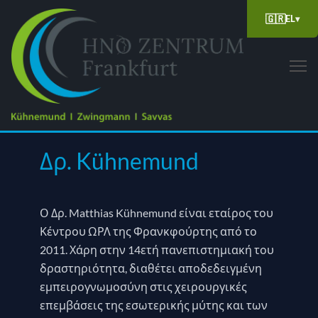
🇬🇷
EL
▾
Δρ. Kühnemund
Ο Δρ. Matthias Kühnemund είναι εταίρος του
Κέντρου ΩΡΛ της Φρανκφούρτης από το
2011. Χάρη στην 14ετή πανεπιστημιακή του
δραστηριότητα, διαθέτει αποδεδειγμένη
εμπειρογνωμοσύνη στις χειρουργικές
επεμβάσεις της εσωτερικής μύτης και των